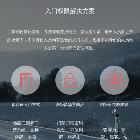
入门权限解决方案
可实现轻量化管理，在整栋或整层物业、管理房间多、进出人员多且杂
的场景下，不同身份人员均有适合的入门方式，规避不明身份的人员出
入公寓，大大降低管理风险。
多验证入门方式
密码多场景同步
四级分类权限管
理
涵盖门锁和门
门禁门锁密码
管理员、管
禁系统，支持
联动，可使用
家、租客、临
密码、身份
同一密码出